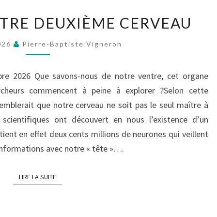
LE
OTRE DEUXIÈME CERVEAU
VENTRE,
NOTRE
026
Pierre-Baptiste Vigneron
DEUXIÈME
CERVEAU
re 2026 Que savons-nous de notre ventre, cet organe
rcheurs commencent à peine à explorer ?Selon cette
semblerait que notre cerveau ne soit pas le seul maître à
 scientifiques ont découvert en nous l’existence d’un
ent en effet deux cents millions de neurones qui veillent
informations avec notre « tête »….
LIRE LA SUITE
LIRE LA SUITE