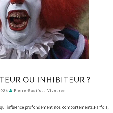
LA
TEUR OU INHIBITEUR ?
PEUR,
MOTEUR
 2026
Pierre-Baptiste Vigneron
OU
INHIBITEUR
e qui influence profondément nos comportements.Parfois,
?