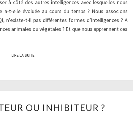
asser à côté des autres intelligences avec lesquelles nous
ce a-t-elle évoluée au cours du temps ? Nous associons
I, n’existe-t-il pas différentes formes d’intelligences ? A
gences animales ou végétales ? Et que nous apprennent ces
LIRE LA SUITE
LIRE LA SUITE
LA
TEUR OU INHIBITEUR ?
PEUR
MOTEUR
OU