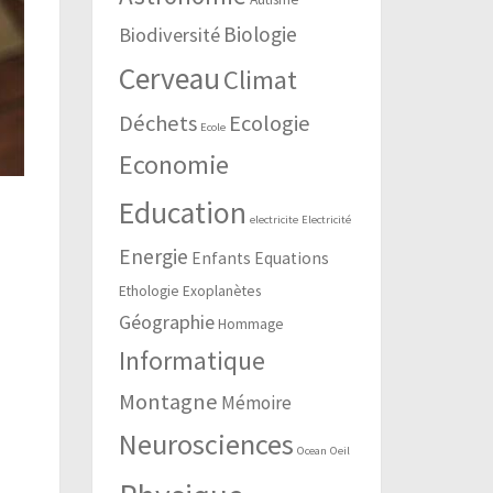
Biologie
Biodiversité
Cerveau
Climat
Déchets
Ecologie
Ecole
Economie
Education
electricite
Electricité
Energie
Enfants
Equations
Ethologie
Exoplanètes
Géographie
Hommage
Informatique
Montagne
Mémoire
Neurosciences
Ocean
Oeil