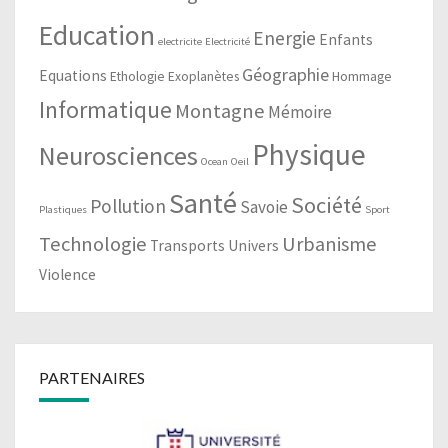
Education
Energie
Enfants
electricite
Electricité
Géographie
Equations
Ethologie
Exoplanètes
Hommage
Informatique
Montagne
Mémoire
Physique
Neurosciences
Ocean
Oeil
Santé
Société
Pollution
Savoie
Plastiques
Sport
Technologie
Urbanisme
Transports
Univers
Violence
PARTENAIRES