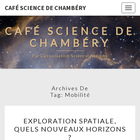
CAFÉ SCIENCE DE CHAMBÉRY
Togg
navig
CAFÉ SCIENCE DE
CHAMBÉRY
Par L'association Science-Actions
Archives De
Tag:
Mobilité
EXPLORATION
EXPLORATION SPATIALE,
SPATIALE,
QUELS NOUVEAUX HORIZONS
QUELS
?
NOUVEAUX