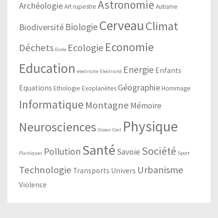
Astronomie
Archéologie
Art rupestre
Autisme
Cerveau
Climat
Biologie
Biodiversité
Economie
Déchets
Ecologie
Ecole
Education
Energie
Enfants
electricite
Electricité
Géographie
Equations
Ethologie
Exoplanètes
Hommage
Informatique
Montagne
Mémoire
Physique
Neurosciences
Ocean
Oeil
Santé
Société
Pollution
Savoie
Plastiques
Sport
Technologie
Urbanisme
Transports
Univers
Violence