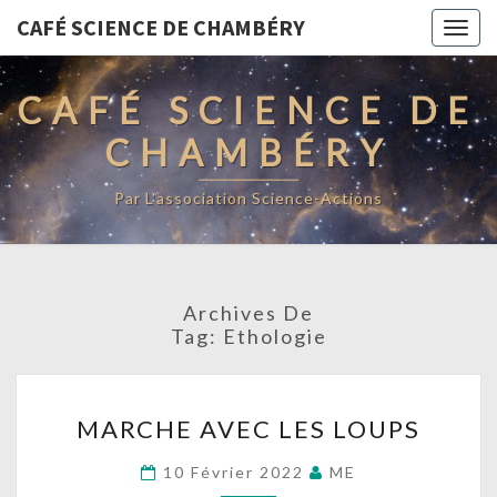
CAFÉ SCIENCE DE CHAMBÉRY
Togg
navig
CAFÉ SCIENCE DE
CHAMBÉRY
Par L'association Science-Actions
Archives De
Tag:
Ethologie
MARCHE
MARCHE AVEC LES LOUPS
AVEC
LES
10 Février 2022
ME
LOUPS