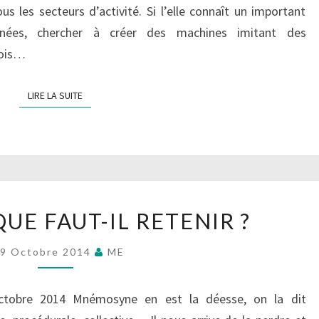
us les secteurs d’activité. Si l’elle connaît un important
nnées, chercher à créer des machines imitant des
fois…
LIRE LA SUITE
LIRE LA SUITE
MÉMOIRE
UE FAUT-IL RETENIR ?
:
QUE
9 Octobre 2014
ME
FAUT-
IL
ctobre 2014 Mnémosyne en est la déesse, on la dit
RETENIR