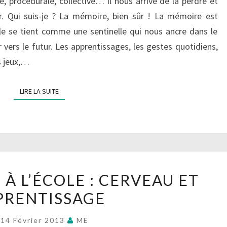
, procédurale, collective… Il nous arrive de la perdre et
?
r. Qui suis-je ? La mémoire, bien sûr ! La mémoire est
le se tient comme une sentinelle qui nous ancre dans le
 vers le futur. Les apprentissages, les gestes quotidiens,
es jeux,…
LIRE LA SUITE
LIRE LA SUITE
LES
À L’ÉCOLE : CERVEAU ET
NEURONES
PRENTISSAGE
À
L’ÉCOLE
14 Février 2013
ME