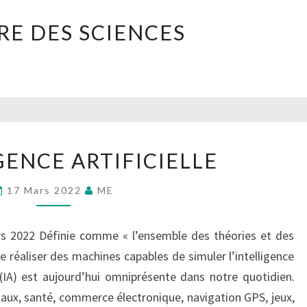
HISTOIRE
RE DES SCIENCES
DES
SCIENCES
L’INTELLIGENCE
GENCE ARTIFICIELLE
ARTIFICIELLE
17 Mars 2022
ME
rs 2022 Définie comme « l’ensemble des théories et des
 réaliser des machines capables de simuler l’intelligence
le (IA) est aujourd’hui omniprésente dans notre quotidien.
aux, santé, commerce électronique, navigation GPS, jeux,