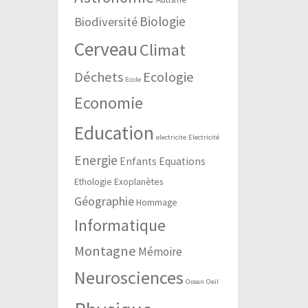
Biologie
Biodiversité
Cerveau
Climat
Déchets
Ecologie
Ecole
Economie
Education
electricite
Electricité
Energie
Enfants
Equations
Ethologie
Exoplanètes
Géographie
Hommage
Informatique
Montagne
Mémoire
Neurosciences
Ocean
Oeil