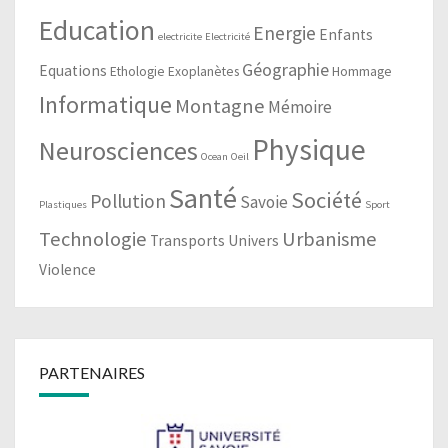
Education
Energie
Enfants
electricite
Electricité
Géographie
Equations
Ethologie
Exoplanètes
Hommage
Informatique
Montagne
Mémoire
Physique
Neurosciences
Ocean
Oeil
Santé
Société
Pollution
Savoie
Plastiques
Sport
Technologie
Urbanisme
Transports
Univers
Violence
PARTENAIRES