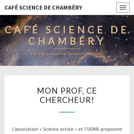
CAFÉ SCIENCE DE CHAMBÉRY
Togg
navig
CAFÉ SCIENCE DE
CHAMBÉRY
Par L'association Science-Actions
MON
MON PROF, CE
PROF,
CHERCHEUR!
CE
CHERCHEUR!
L’association « Science action » et l’USMB proposent