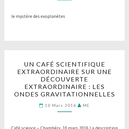
le mystère des exoplanètes
UN
UN CAFÉ SCIENTIFIQUE
CAFÉ
EXTRAORDINAIRE SUR UNE
SCIENTIFIQUE
DÉCOUVERTE
EXTRAORDINAIRE
EXTRAORDINAIRE : LES
SUR
ONDES GRAVITATIONNELLES
UNE
DÉCOUVERTE
10 Mars 2016
ME
EXTRAORDINAIRE
:
Café science – Chambéry, 10 mars 2016 La description
LES