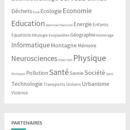
Economie
Déchets
Ecologie
Ecole
Education
Energie
Enfants
electricite
Electricité
Géographie
Equations
Ethologie
Exoplanètes
Hommage
Informatique
Montagne
Mémoire
Physique
Neurosciences
Ocean
Oeil
Santé
Société
Pollution
Savoie
Plastiques
Sport
Technologie
Urbanisme
Transports
Univers
Violence
PARTENAIRES