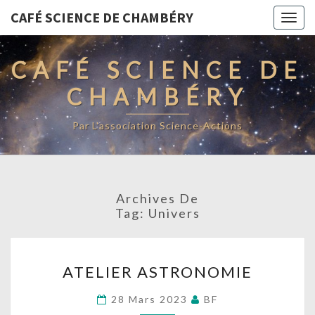
CAFÉ SCIENCE DE CHAMBÉRY
Togg
navig
CAFÉ SCIENCE DE
CHAMBÉRY
Par L'association Science-Actions
Archives De
Tag:
Univers
ATELIER
ATELIER ASTRONOMIE
ASTRONOMIE
28 Mars 2023
BF