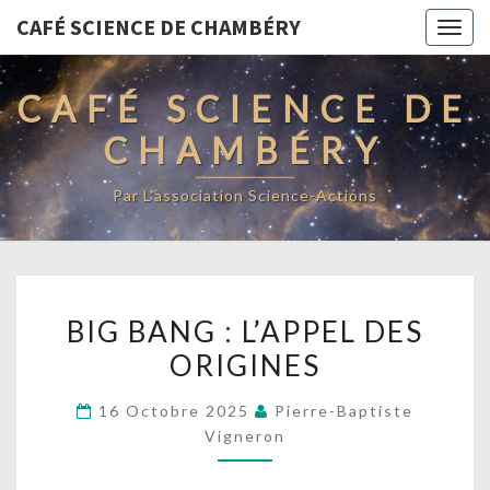
CAFÉ SCIENCE DE CHAMBÉRY
Togg
navig
CAFÉ SCIENCE DE
CHAMBÉRY
Par L'association Science-Actions
BIG
BIG BANG : L’APPEL DES
BANG
ORIGINES
:
L’APPEL
16 Octobre 2025
Pierre-Baptiste
DES
Vigneron
ORIGINES