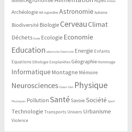
Agronomie
Alpes
Abeilles
Arbres
Astronomie
Archéologie
Art rupestre
Autisme
Cerveau
Climat
Biologie
Biodiversité
Economie
Déchets
Ecologie
Ecole
Education
Energie
Enfants
electricite
Electricité
Géographie
Equations
Ethologie
Exoplanètes
Hommage
Informatique
Montagne
Mémoire
Physique
Neurosciences
Ocean
Oeil
Santé
Société
Pollution
Savoie
Plastiques
Sport
Technologie
Urbanisme
Transports
Univers
Violence