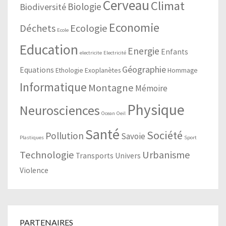
Cerveau
Climat
Biologie
Biodiversité
Economie
Déchets
Ecologie
Ecole
Education
Energie
Enfants
electricite
Electricité
Géographie
Equations
Ethologie
Exoplanètes
Hommage
Informatique
Montagne
Mémoire
Physique
Neurosciences
Ocean
Oeil
Santé
Société
Pollution
Savoie
Plastiques
Sport
Technologie
Urbanisme
Transports
Univers
Violence
PARTENAIRES