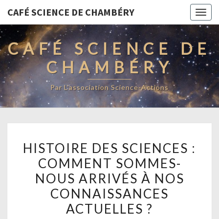
CAFÉ SCIENCE DE CHAMBÉRY
Togg
navig
CAFÉ SCIENCE DE
CHAMBÉRY
Par L'association Science-Actions
HISTOIRE
HISTOIRE DES SCIENCES :
DES
COMMENT SOMMES-
SCIENCES
NOUS ARRIVÉS À NOS
:
COMMENT
CONNAISSANCES
SOMMES-
ACTUELLES ?
NOUS