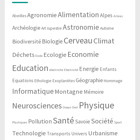
Alimentation
Agronomie
Alpes
Abeilles
Arbres
Astronomie
Archéologie
Art rupestre
Autisme
Cerveau
Climat
Biologie
Biodiversité
Economie
Déchets
Ecologie
Ecole
Education
Energie
Enfants
electricite
Electricité
Géographie
Equations
Ethologie
Exoplanètes
Hommage
Informatique
Montagne
Mémoire
Physique
Neurosciences
Ocean
Oeil
Santé
Société
Pollution
Savoie
Plastiques
Sport
Technologie
Urbanisme
Transports
Univers