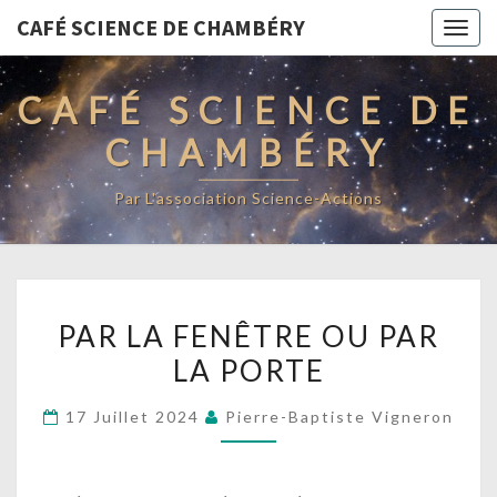
CAFÉ SCIENCE DE CHAMBÉRY
Togg
navig
CAFÉ SCIENCE DE
CHAMBÉRY
Par L'association Science-Actions
PAR
PAR LA FENÊTRE OU PAR
LA
LA PORTE
FENÊTRE
OU
17 Juillet 2024
Pierre-Baptiste Vigneron
PAR
LA
PORTE