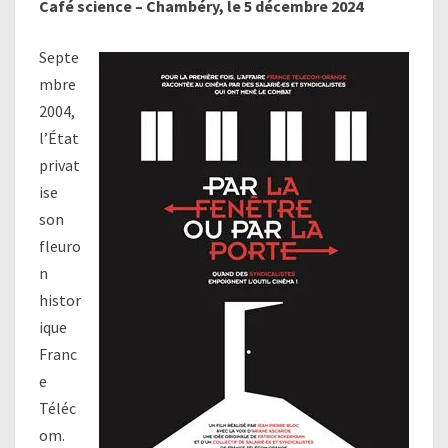
Café science – Chambéry, le 5 décembre 2024
Septe
mbre
2004,
l’État
privat
ise
son
fleuro
n
histor
ique
Franc
e
Téléc
om.