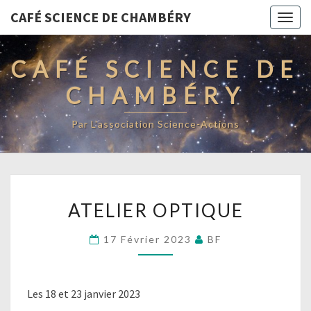
CAFÉ SCIENCE DE CHAMBÉRY
Togg
navig
CAFÉ SCIENCE DE
CHAMBÉRY
Par L'association Science-Actions
ATELIER
ATELIER OPTIQUE
OPTIQUE
17 Février 2023
BF
Les 18 et 23 janvier 2023