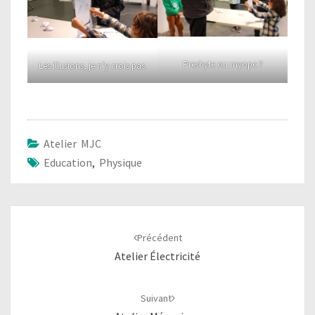
Presbyte ou myope ?
Les illusions, je n’y crois pas.
Atelier MJC
Education
,
Physique
Navigation
d'article
Précédent
Atelier Électricité
Suivant