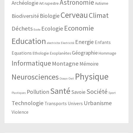
Astronomie
Archéologie
Art rupestre
Autisme
Cerveau
Climat
Biologie
Biodiversité
Economie
Déchets
Ecologie
Ecole
Education
Energie
Enfants
electricite
Electricité
Géographie
Equations
Ethologie
Exoplanètes
Hommage
Informatique
Montagne
Mémoire
Physique
Neurosciences
Ocean
Oeil
Santé
Société
Pollution
Savoie
Plastiques
Sport
Technologie
Urbanisme
Transports
Univers
Violence