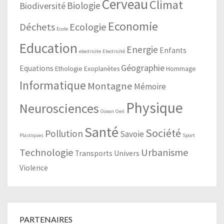
Cerveau
Climat
Biologie
Biodiversité
Economie
Déchets
Ecologie
Ecole
Education
Energie
Enfants
electricite
Electricité
Géographie
Equations
Ethologie
Exoplanètes
Hommage
Informatique
Montagne
Mémoire
Physique
Neurosciences
Ocean
Oeil
Santé
Société
Pollution
Savoie
Plastiques
Sport
Technologie
Urbanisme
Transports
Univers
Violence
PARTENAIRES