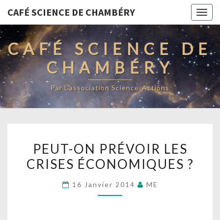
CAFÉ SCIENCE DE CHAMBÉRY
Togg
navig
CAFÉ SCIENCE DE
CHAMBÉRY
Par L'association Science-Actions
PEUT-
PEUT-ON PRÉVOIR LES
ON
CRISES ÉCONOMIQUES ?
PRÉVOIR
LES
16 Janvier 2014
ME
CRISES
ÉCONOMIQUES
?