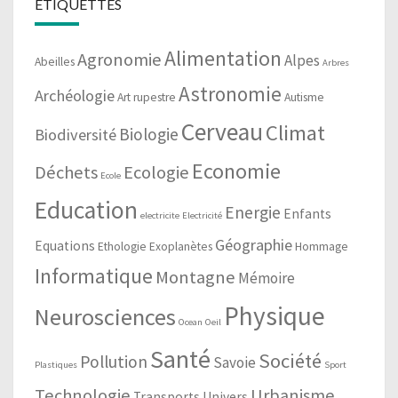
ÉTIQUETTES
Alimentation
Agronomie
Alpes
Abeilles
Arbres
Astronomie
Archéologie
Art rupestre
Autisme
Cerveau
Climat
Biologie
Biodiversité
Economie
Déchets
Ecologie
Ecole
Education
Energie
Enfants
electricite
Electricité
Géographie
Equations
Ethologie
Exoplanètes
Hommage
Informatique
Montagne
Mémoire
Physique
Neurosciences
Ocean
Oeil
Santé
Société
Pollution
Savoie
Plastiques
Sport
Technologie
Urbanisme
Transports
Univers