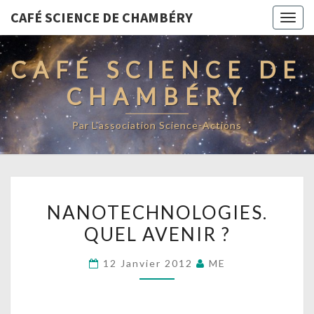
CAFÉ SCIENCE DE CHAMBÉRY
Togg
navig
CAFÉ SCIENCE DE
CHAMBÉRY
Par L'association Science-Actions
NANOTECHNOLOGIES.
NANOTECHNOLOGIES.
QUEL
QUEL AVENIR ?
AVENIR
?
12 Janvier 2012
ME