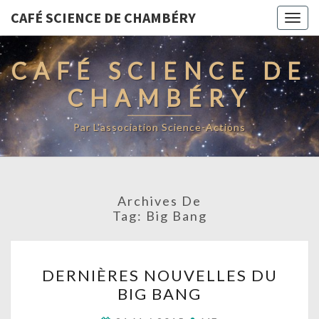
CAFÉ SCIENCE DE CHAMBÉRY
Togg
navig
CAFÉ SCIENCE DE
CHAMBÉRY
Par L'association Science-Actions
Archives De
Tag:
Big Bang
DERNIÈRES
DERNIÈRES NOUVELLES DU
NOUVELLES
BIG BANG
DU
BIG