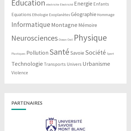
Education
Energie
Enfants
electricite
Electricité
Géographie
Equations
Ethologie
Exoplanètes
Hommage
Informatique
Montagne
Mémoire
Physique
Neurosciences
Ocean
Oeil
Santé
Société
Pollution
Savoie
Plastiques
Sport
Technologie
Urbanisme
Transports
Univers
Violence
PARTENAIRES