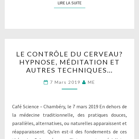
LIRE LA SUITE
LIRE LA SUITE
LE
LE CONTRÔLE DU CERVEAU?
CONTRÔLE
HYPNOSE, MÉDITATION ET
DU
AUTRES TECHNIQUES…
CERVEAU?
HYPNOSE,
7 Mars 2019
ME
MÉDITATION
ET
AUTRES
Café Science – Chambéry, le 7 mars 2019 En dehors de
TECHNIQUES…
la médecine traditionnelle, des pratiques douces,
parallèles, alternatives, ou naturelles apparaissent et
réapparaissent. Qu’en est-il des fondements de ces