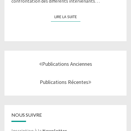
confrontation des différents intervenants…
LIRE LA SUITE
LIRE LA SUITE
Navigation
au
Publications Anciennes
sein
des
Publications Récentes
articles
NOUS SUIVRE
Inscription à la
Newsletter