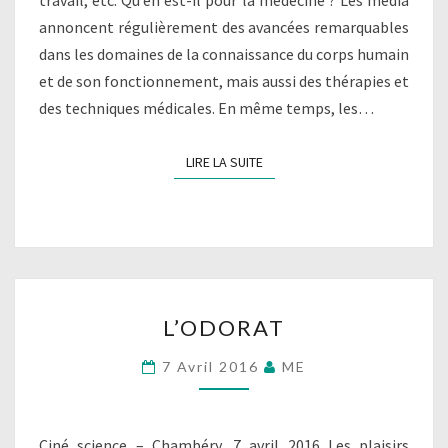
travail, etc. Qu’en est-il pour la médecine ? Les média
annoncent régulièrement des avancées remarquables
dans les domaines de la connaissance du corps humain
et de son fonctionnement, mais aussi des thérapies et
des techniques médicales. En même temps, les…
LIRE LA SUITE
LIRE LA SUITE
L’ODORAT
L’ODORAT
7 Avril 2016
ME
Ciné science – Chambéry, 7 avril 2016 Les plaisirs