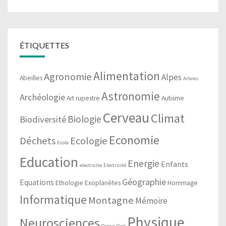
ÉTIQUETTES
Alimentation
Agronomie
Alpes
Abeilles
Arbres
Astronomie
Archéologie
Art rupestre
Autisme
Cerveau
Climat
Biologie
Biodiversité
Economie
Déchets
Ecologie
Ecole
Education
Energie
Enfants
electricite
Electricité
Géographie
Equations
Ethologie
Exoplanètes
Hommage
Informatique
Montagne
Mémoire
Physique
Neurosciences
Ocean
Oeil