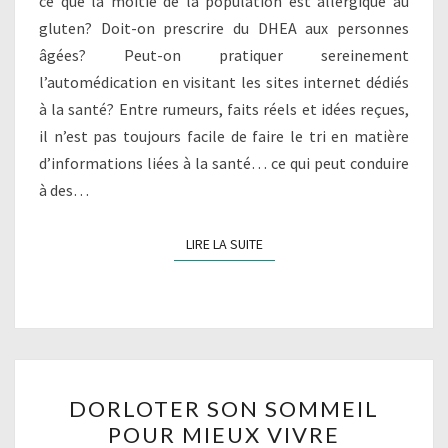
ce que la moitié de la population est allergique au
gluten? Doit-on prescrire du DHEA aux personnes
âgées? Peut-on pratiquer sereinement
l’automédication en visitant les sites internet dédiés
à la santé? Entre rumeurs, faits réels et idées reçues,
il n’est pas toujours facile de faire le tri en matière
d’informations liées à la santé… ce qui peut conduire
à des…
LIRE LA SUITE
LIRE LA SUITE
DORLOTER
DORLOTER SON SOMMEIL
SON
POUR MIEUX VIVRE
SOMMEIL