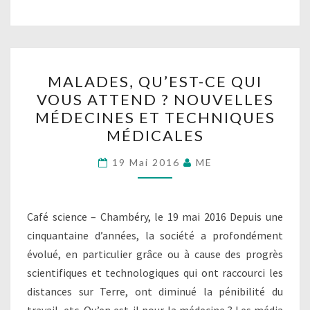
MALADES,
MALADES, QU’EST-CE QUI
QU’EST-
VOUS ATTEND ? NOUVELLES
CE
MÉDECINES ET TECHNIQUES
QUI
MÉDICALES
VOUS
ATTEND
19 Mai 2016
ME
?
NOUVELLES
Café science – Chambéry, le 19 mai 2016 Depuis une
MÉDECINES
cinquantaine d’années, la société a profondément
ET
évolué, en particulier grâce ou à cause des progrès
TECHNIQUES
scientifiques et technologiques qui ont raccourci les
MÉDICALES
distances sur Terre, ont diminué la pénibilité du