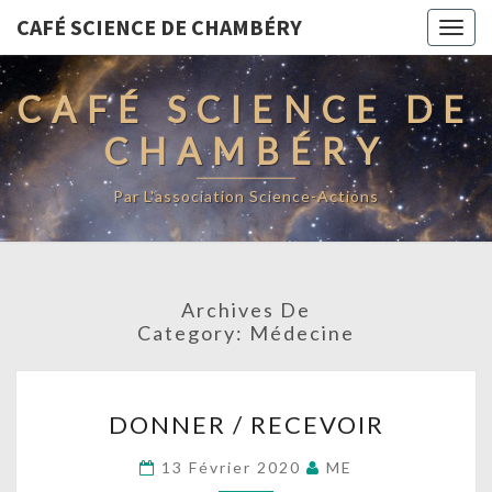
CAFÉ SCIENCE DE CHAMBÉRY
Togg
navig
CAFÉ SCIENCE DE
CHAMBÉRY
Par L'association Science-Actions
Archives De
Category:
Médecine
DONNER
DONNER / RECEVOIR
/
RECEVOIR
13 Février 2020
ME