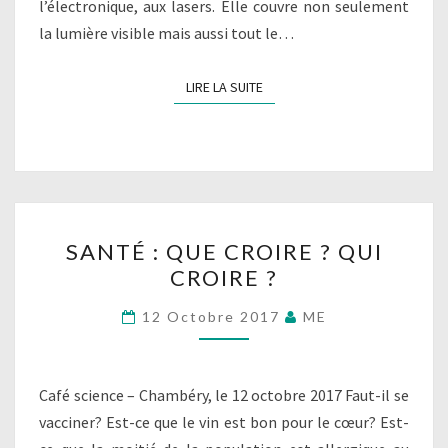
l’électronique, aux lasers. Elle couvre non seulement
la lumière visible mais aussi tout le…
LIRE LA SUITE
LIRE LA SUITE
SANTÉ
SANTÉ : QUE CROIRE ? QUI
:
CROIRE ?
QUE
CROIRE
12 Octobre 2017
ME
?
QUI
CROIRE
Café science – Chambéry, le 12 octobre 2017 Faut-il se
?
vacciner? Est-ce que le vin est bon pour le cœur? Est-