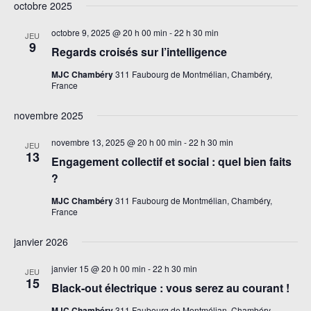
vue
octobre 2025
navigati
une
Évè
de
date.
octobre 9, 2025 @ 20 h 00 min
-
22 h 30 min
JEU
vues
9
Regards croisés sur l’intelligence
Évèneme
MJC Chambéry
311 Faubourg de Montmélian, Chambéry,
France
novembre 2025
novembre 13, 2025 @ 20 h 00 min
-
22 h 30 min
JEU
13
Engagement collectif et social : quel bien faits
?
MJC Chambéry
311 Faubourg de Montmélian, Chambéry,
France
janvier 2026
janvier 15 @ 20 h 00 min
-
22 h 30 min
JEU
15
Black-out électrique : vous serez au courant !
MJC Chambéry
311 Faubourg de Montmélian, Chambéry,