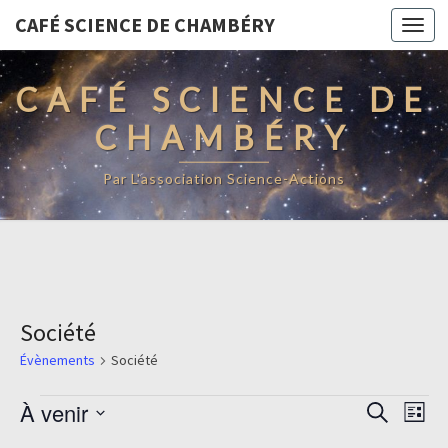
CAFÉ SCIENCE DE CHAMBÉRY
Togg
navi
CAFÉ SCIENCE DE
CHAMBÉRY
Par L'association Science-Actions
Société
Évènements
Société
Évènements
Recherc
Navi
À venir
Recherche
Liste
de
et
Sélectionnez