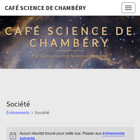
CAFÉ SCIENCE DE CHAMBÉRY
Togg
navig
CAFÉ SCIENCE DE
CHAMBÉRY
Par L'association Science-Actions
Société
Évènements
Société
Évènements
Aucun résultat trouvé pour cette vue. Passer aux
évènements
Notice
suivants
.