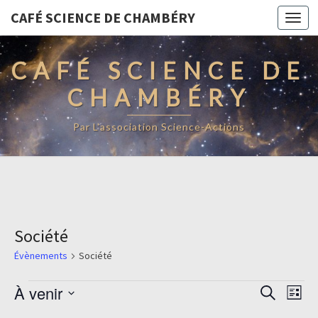
CAFÉ SCIENCE DE CHAMBÉRY
Togg
navi
CAFÉ SCIENCE DE
CHAMBÉRY
Par L'association Science-Actions
Société
Évènements
Société
Évènements
Recherc
Navi
À venir
Recherche
Liste
de
et
Sélectionnez