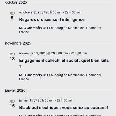
vue
octobre 2025
navigati
une
Évè
de
date.
octobre 9, 2025 @ 20 h 00 min
-
22 h 30 min
JEU
vues
9
Regards croisés sur l’intelligence
Évèneme
MJC Chambéry
311 Faubourg de Montmélian, Chambéry,
France
novembre 2025
novembre 13, 2025 @ 20 h 00 min
-
22 h 30 min
JEU
13
Engagement collectif et social : quel bien faits
?
MJC Chambéry
311 Faubourg de Montmélian, Chambéry,
France
janvier 2026
janvier 15 @ 20 h 00 min
-
22 h 30 min
JEU
15
Black-out électrique : vous serez au courant !
MJC Chambéry
311 Faubourg de Montmélian, Chambéry,