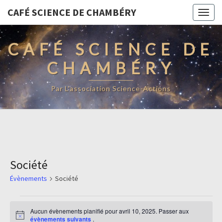
CAFÉ SCIENCE DE CHAMBÉRY
Togg
navig
CAFÉ SCIENCE DE
CHAMBÉRY
Par L'association Science-Actions
Société
Évènements
Société
Évènements
Aucun évènements planifié pour avril 10, 2025. Passer aux
for
Notice
évènements suivants
.