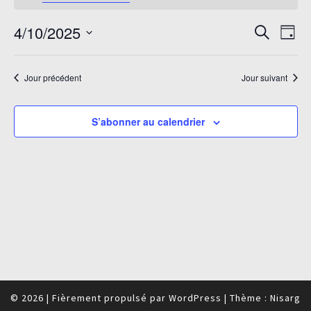
avril
10,
Recherc
Navi
4/10/2025
Recherche
Jour
2025
de
et
Sélectionnez
vue
navigati
une
Évè
Jour précédent
Jour suivant
de
date.
vues
Évèneme
S’abonner au calendrier
© 2026
|
Fièrement propulsé par
WordPress
|
Thème :
Nisarg