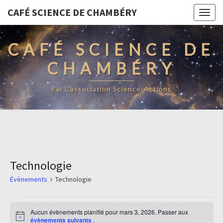
CAFÉ SCIENCE DE CHAMBÉRY
Togg
navig
CAFÉ SCIENCE DE
CHAMBÉRY
Par L'association Science-Actions
Technologie
Évènements
Technologie
Évènements
Aucun évènements planifié pour mars 3, 2026. Passer aux
for
Notice
évènements suivants
.