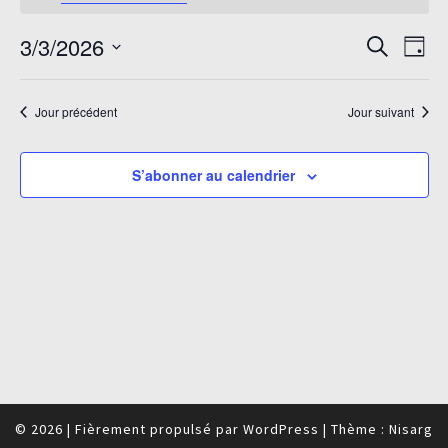
mars
3,
Recherc
Navi
3/3/2026
Recherche
Jour
2026
de
et
Sélectionnez
vue
navigati
une
Évè
Jour précédent
Jour suivant
de
date.
vues
Évèneme
S’abonner au calendrier
© 2026
|
Fièrement propulsé par
WordPress
|
Thème :
Nisarg