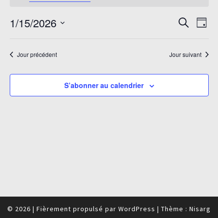
janvier
15,
Recherc
Navi
1/15/2026
Recherche
Jour
2026
de
et
Sélectionnez
vue
navigati
une
Évè
Jour précédent
Jour suivant
de
date.
vues
Évèneme
S’abonner au calendrier
© 2026
|
Fièrement propulsé par
WordPress
|
Thème :
Nisarg