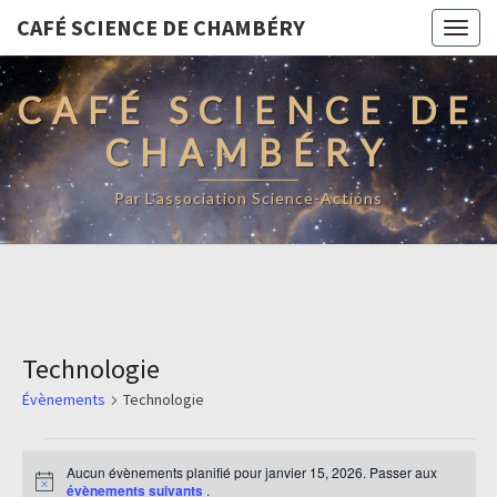
CAFÉ SCIENCE DE CHAMBÉRY
Togg
navig
CAFÉ SCIENCE DE
CHAMBÉRY
Par L'association Science-Actions
Technologie
Évènements
Technologie
Évènements
Aucun évènements planifié pour janvier 15, 2026. Passer aux
for
Notice
évènements suivants
.