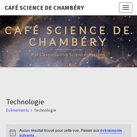
CAFÉ SCIENCE DE CHAMBÉRY
Togg
navig
CAFÉ SCIENCE DE
CHAMBÉRY
Par L'association Science-Actions
Technologie
Évènements
Technologie
Évènements
Aucun résultat trouvé pour cette vue. Passer aux
évènements
Notice
suivants
.