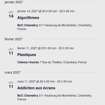
vue
janvier 2027
navigati
une
Évè
de
date.
janvier 14, 2027 @ 20 h 00 min
-
22 h 30 min
JEU
vues
14
Algorithmes
Évèneme
MJC Chambéry
311 Faubourg de Montmélian, Chambéry,
France
février 2027
février 11, 2027 @ 20 h 30 min
-
22 h 30 min
JEU
11
Plastiques
Cinéma l'Astrée
7 Rue du Théâtre, Chambéry, France
mars 2027
mars 11, 2027 @ 20 h 00 min
-
23 h 00 min
JEU
11
Addiction aux écrans
MJC Chambéry
311 Faubourg de Montmélian, Chambéry,
France