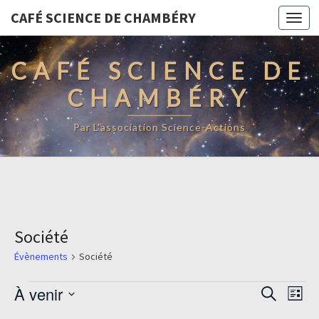
CAFÉ SCIENCE DE CHAMBÉRY
Togg
navi
CAFÉ SCIENCE DE
CHAMBÉRY
Par L'association Science-Actions
Société
Évènements
Société
Évènements
Recherc
Navi
À venir
Recherche
Liste
de
et
Sélectionnez