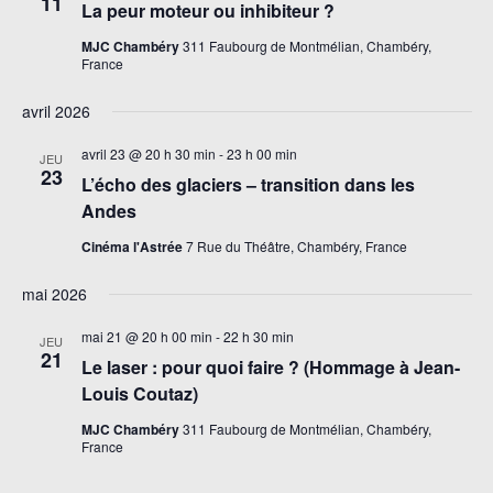
11
La peur moteur ou inhibiteur ?
MJC Chambéry
311 Faubourg de Montmélian, Chambéry,
France
avril 2026
avril 23 @ 20 h 30 min
-
23 h 00 min
JEU
23
L’écho des glaciers – transition dans les
Andes
Cinéma l'Astrée
7 Rue du Théâtre, Chambéry, France
mai 2026
mai 21 @ 20 h 00 min
-
22 h 30 min
JEU
21
Le laser : pour quoi faire ? (Hommage à Jean-
Louis Coutaz)
MJC Chambéry
311 Faubourg de Montmélian, Chambéry,
France