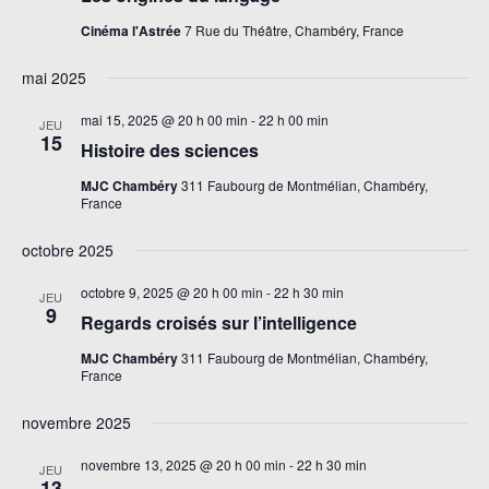
Évèneme
Cinéma l'Astrée
7 Rue du Théâtre, Chambéry, France
mai 2025
mai 15, 2025 @ 20 h 00 min
-
22 h 00 min
JEU
15
Histoire des sciences
MJC Chambéry
311 Faubourg de Montmélian, Chambéry,
France
octobre 2025
octobre 9, 2025 @ 20 h 00 min
-
22 h 30 min
JEU
9
Regards croisés sur l’intelligence
MJC Chambéry
311 Faubourg de Montmélian, Chambéry,
France
novembre 2025
novembre 13, 2025 @ 20 h 00 min
-
22 h 30 min
JEU
13