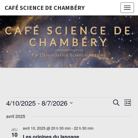
CAFÉ SCIENCE DE CHAMBÉRY
Togg
navi
CAFÉ SCIENCE DE
CHAMBÉRY
Par L'association Science-Actions
Évènements
Recherc
Navi
4/10/2025
 - 
8/7/2026
Recherche
Liste
de
et
Sélectionnez
vue
avril 2025
navigati
une
Évè
de
date.
avril 10, 2025 @ 20 h 30 min
-
22 h 30 min
JEU
vues
10
Les origines du langage