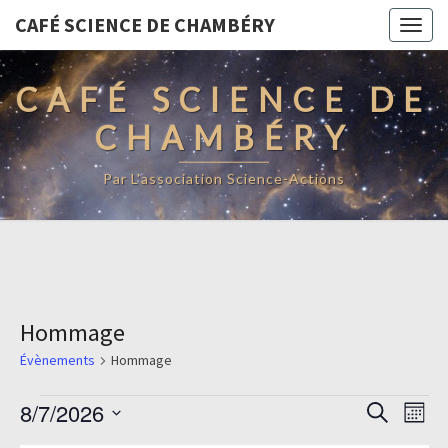
CAFÉ SCIENCE DE CHAMBÉRY
Togg
navig
CAFÉ SCIENCE DE
CHAMBÉRY
Par L'association Science-Actions
Hommage
Évènements
Hommage
Évènements
Recherc
Navi
8/7/2026
Recherche
Mois
de
et
Sélectionnez