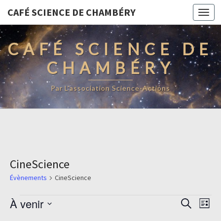
CAFÉ SCIENCE DE CHAMBÉRY
Togg
navi
CAFÉ SCIENCE DE
CHAMBÉRY
Par L'association Science-Actions
CineScience
Évènements
CineScience
Évènements
Recherc
Navi
À venir
Recherche
Liste
de
et
Sélectionnez