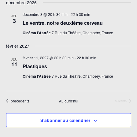
vue
décembre 2026
navigati
une
Évè
de
date.
décembre 3 @ 20 h 30 min
-
22 h 30 min
JEU
vues
3
Le ventre, notre deuxième cerveau
Évèneme
Cinéma l'Astrée
7 Rue du Théâtre, Chambéry, France
février 2027
février 11, 2027 @ 20 h 30 min
-
22 h 30 min
JEU
11
Plastiques
Cinéma l'Astrée
7 Rue du Théâtre, Chambéry, France
Évènements
précédents
Aujourd’hui
Évènements
suivants
S’abonner au calendrier